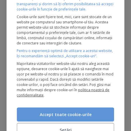
transparenți și dorim să îți oferim posibilitatea să accepți
Acneea La Adolescenți
Acneea La Adulți
cookie-urile în funcție de preferințele tale.
Cookie-urile sunt fișiere text, mici, care sunt stocate de un
Adolescenți
Dermalogica Pro
website pe computerul sau smartphone-ul tău. Acestea
permit website-ului să stocheze informații despre
Deshidratare
Erupții
comportamentul și preferințele tale, cum ar fi setările de
limbă, conținutul coșului de cumpărături online, informații
de conectare sau interogări de căutare.
Erupții Acnee La Adolescenți
Exfoliere
Pentru o experiență optimă de utilizare a acestui website,
îți recomandăm să selectezi „Accept cookie-uri”.
Hiperpigmentare
Kituri
Majoritatea vizitatorilor website-ului nostru aleg această
opțiune, deoarece cookie-urile îi ajută să navigheze mai
Luminfusion
Pete Pigmentare
ușor pe website-ul nostru și să plaseze o comandă în mod
convenabil și rapid. Dacă dorești să modifici setările
cookie-urilor, o poți face oricând din setări. Poți găsi mai
Piele Curată
Piele Matură
multe informații despre cookie-uri în
politica noastră de
confidențialitate
.
Piele Stresată
Piele Sănătoasă
Piele îmbătrânită
Pielea Adolescentului
Accept toate cookie-urile
Sanătătea Pielii
Sarcină
Serum
Setări