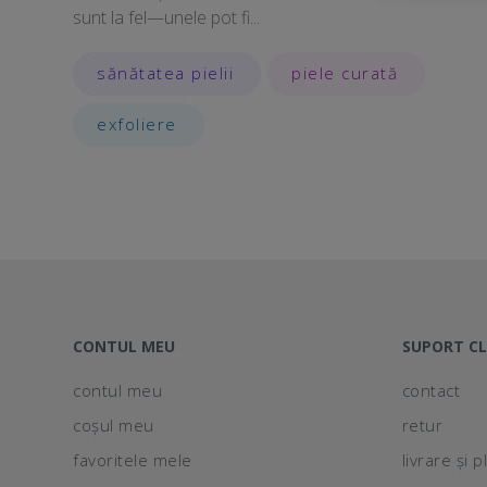
sunt la fel—unele pot fi...
sănătatea pielii
piele curată
exfoliere
CONTUL MEU
SUPORT CL
contul meu
contact
coșul meu
retur
favoritele mele
livrare și p