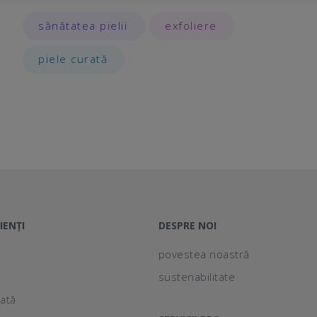
sănătatea pielii
exfoliere
piele curată
IENȚI
DESPRE NOI
povestea noastră
sustenabilitate
lată