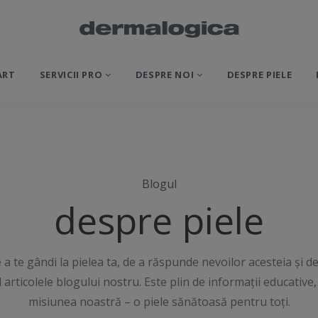
ART
SERVICII PRO
DESPRE NOI
DESPRE PIELE
Blogul
despre piele
 te gândi la pielea ta, de a răspunde nevoilor acesteia și de
 articolele blogului nostru. Este plin de informații educative, c
misiunea noastră – o piele sănătoasă pentru toți.