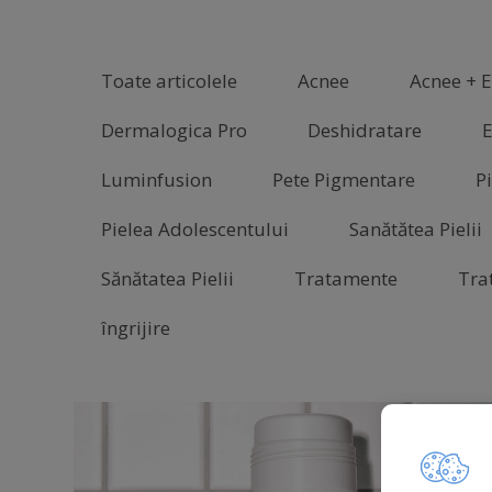
Toate articolele
Acnee
Acnee + E
Dermalogica Pro
Deshidratare
E
Luminfusion
Pete Pigmentare
P
Pielea Adolescentului
Sanătătea Pielii
Sănătatea Pielii
Tratamente
Tra
îngrijire