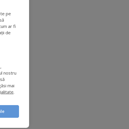
ite pe
să
cum ar fi
ții de
,
ul nostru
 să
găsi mai
ialitate
.
ile