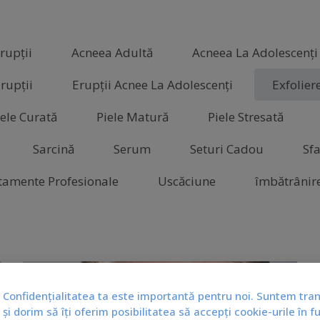
rupții
Acneea Adultă
Acneea La Adolescenți
rupții
Erupții Acnee La Adolescenți
Exfolier
iele Curată
Piele Matură
Piele Stresată
Sarcină
Serum
Seturi Cadou
Sfa
tamente Profesionale
Uscăciune
îmbătrânir
Confidențialitatea ta este importantă pentru noi. Suntem tra
și dorim să îți oferim posibilitatea să accepți cookie-urile în f