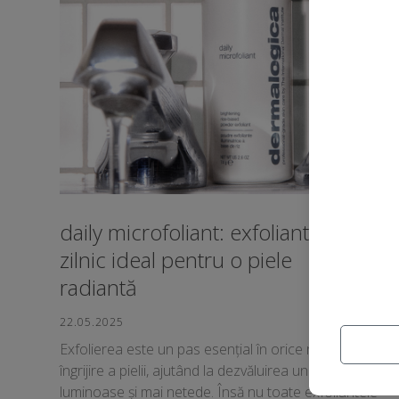
daily microfoliant: exfoliantul
zilnic ideal pentru o piele
radiantă
22.05.2025
Exfolierea este un pas esențial în orice rutină de
îngrijire a pielii, ajutând la dezvăluirea unei pieli mai
luminoase și mai netede. Însă nu toate exfoliantele