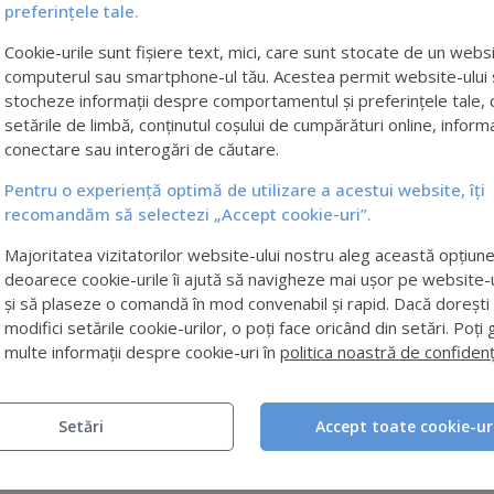
preferințele tale.
Cookie-urile sunt fișiere text, mici, care sunt stocate de un webs
computerul sau smartphone-ul tău. Acestea permit website-ului 
stocheze informații despre comportamentul și preferințele tale, 
setările de limbă, conținutul coșului de cumpărături online, informa
conectare sau interogări de căutare.
Pentru o experiență optimă de utilizare a acestui website, îți
recomandăm să selectezi „Accept cookie-uri”.
Majoritatea vizitatorilor website-ului nostru aleg această opțiune
deoarece cookie-urile îi ajută să navigheze mai ușor pe website-
cum să obții cele mai bune
și să plaseze o comandă în mod convenabil și rapid. Dacă dorești
rezultate cu daily microfoliant
modifici setările cookie-urilor, o poți face oricând din setări. Poți 
multe informații despre cookie-uri în
politica noastră de confidenț
20.05.2025
Exfolierea este cheia pentru o piele mai luminoasă și
mai netedă, iar Daily Microfoliant oferă exact acest
Setări
Accept toate cookie-ur
rezultat—fără iritații. Această pudră pe bază de
Enzime din Orez îndepărtează delicat cel...