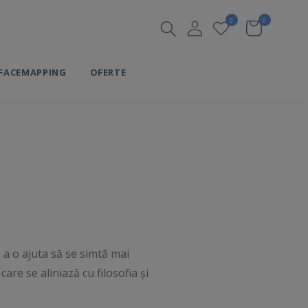
0
0
FACEMAPPING
OFERTE
 a o ajuta să se simtă mai
are se aliniază cu filosofia și