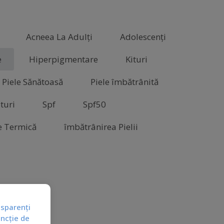
Acneea La Adulți
Adolescenți
e
Hiperpigmentare
Kituri
Piele Sănătoasă
Piele îmbătrânită
turi
Spf
Spf50
e Termică
îmbătrânirea Pielii
nsparenți
uncție de