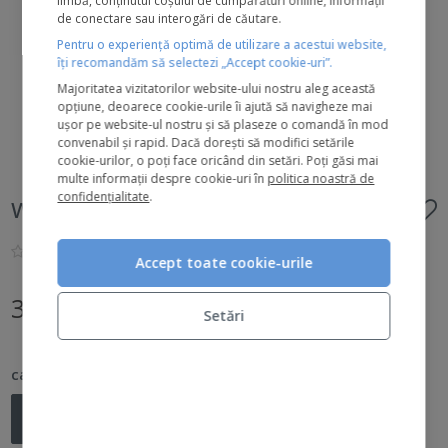
limbă, conținutul coșului de cumpărături online, informații
de conectare sau interogări de căutare.
Pentru o experiență optimă de utilizare a acestui website,
îți recomandăm să selectezi „Accept cookie-uri”.
Majoritatea vizitatorilor website-ului nostru aleg această
opțiune, deoarece cookie-urile îi ajută să navigheze mai
ușor pe website-ul nostru și să plaseze o comandă în mod
convenabil și rapid. Dacă dorești să modifici setările
cookie-urilor, o poți face oricând din setări. Poți găsi mai
multe informații despre cookie-uri în
politica noastră de
confidențialitate
.
warmth of the winter sun kit
|
0 recenzii
Accept toate cookie-urile
359 lei
Setări
cantitate
Kit