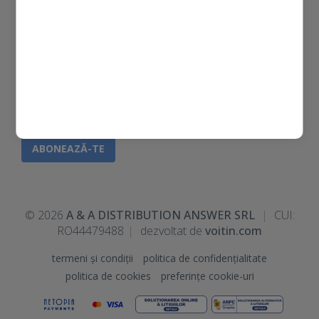
NEWSLETTER
Am citit și accept
politica de confidențialitate
© 2026
A & A DISTRIBUTION ANSWER SRL
|
CUI:
RO44479488
|
dezvoltat de
voitin.com
termeni și condiții
politica de confidențialitate
politica de cookies
preferințe cookie-uri