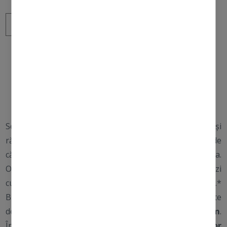
ADAUGĂ ÎN COȘ
testat
vegan
fără parabeni
fără gluten
dermatologic
Sezonul acesta, bucură-te de soarele de iarnă — și
răsfață-te cu trei formule de îngrijire de zi, în format de
călătorie, menite să lumineze și să protejeze pielea.
Obține o piele mai luminoasă și mai netedă în fiecare zi
cu
Daily Microfoliant
, exfoliantul nostru pudră nr. 1.*
Bucură-te de efectele de fermitate și luminozitate oferite
de vitamina C ultra-stabilă din
BioLumin-C Serum
.
Încheie rutina cu
BioLumin-C Heat Aging Protector