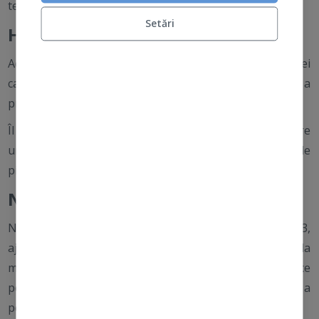
te ajuta să le incluzi în rutina ta de îngrijire a pielii.
Setări
Hexylresorcinol-ul
Acest ingredient activ puternic inhibă activitatea enzimei
care creează melanină, ceea ce duce la o scădere a
producției acesteia.
Îl poți găsi în
Powerbright Dark Spot Serum
, care
uniformizează rapid nuanța pielii și estompează petele
pigmentare în timp.
Niacinamida
Niacinamida, cunoscută și sub numele de Vitamina B3,
ajută la reducerea transferului de pigment de la
melanocite la keratinocitele înconjurătoare, ceea ce
poate diminua apariția pigmentării neuniforme și a
petelor.