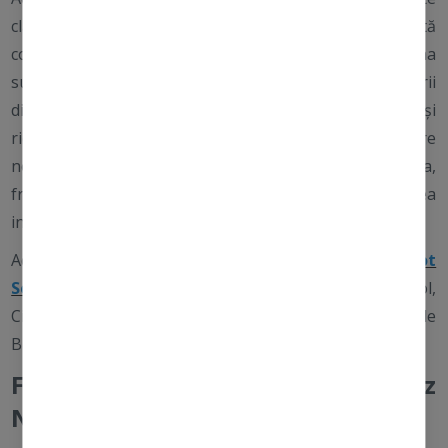
clasificată ca un adaptogen, ceea ce înseamnă că ajută
corpul să gestioneze stresul. Beneficiile Ashwagandha
sunt remarcabile în îngrijirea pielii datorită legăturii
dintre stres și îmbătrânirea pielii, inclusiv liniile fine și
ridurile. Ashwagandha furnizează antioxidanți care
normalizează funcțiile pielii și are rădăcini în Ayurveda,
frunzele sale fiind recomandate pentru reducerea
inflamației.
Acest ingredient se găsește în
Powerbright Dark Spot
Serum
, alături de Niacinamidă, Hexylresorcinol,
Ciuperca Shiitake, Ulei de Coacăz Negru, Floarea de
Bujor și alte ingrediente protectoare pentru piele.
Floare de Bujor + Ulei de Coacăz
Negru