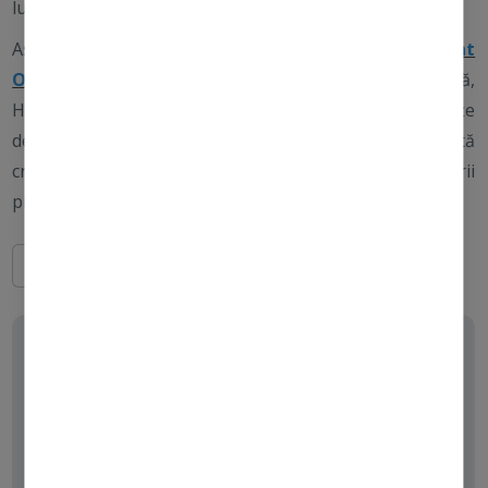
luminozitatea.
Ascorbil Fosfat de Magneziu se găsește în
Powerbright
Overnight Cream
, alături de Niacinamidă,
Hexylresorcinol, Enzima de Dovleac, Uleiuri din Semințe
de Afine și Zmeură și Extract de Lemn Dulce. Această
cremă hrănitoare optimizează recuperarea hidratării
pielii și ajută la restabilirea luminozității.
Distribuie
PRODUSE RECOMANDATE
powerbright moisturizer spf50