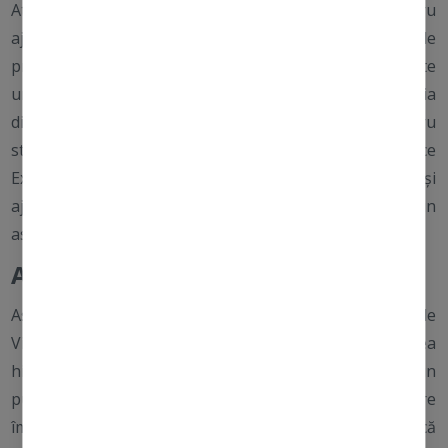
Atât Floarea de Bujor, cât și Uleiul de Coacăz Negru
ajută la reducerea acțiunii tirozinazei, ceea ce scade
producția de melanină în piele. Extractul de Bujor este
un antioxidant puternic și antiinflamator. Combinația
dintre Floarea de Bujor și Uleiul de Coacăz Negru
stimulează luminozitatea naturală a pielii, deoarece
Extractul de Coacăz Negru este bogat în acizi grași și
ajută la menținerea pielii hidratate, hrănite și cu un
aspect mai tânăr.
Ascorbil Fosfat de Magneziu
Ascorbil Fosfat de Magneziu este o formă stabilizată de
Vitamina C, cunoscută pentru eficiența sa în tratarea
hiperpigmentării și petelor pigmentare. Acesta are un
puternic efect antioxidant, ajutând pielea să se apere
împotriva stresului oxidativ și să-și îmbunătățească