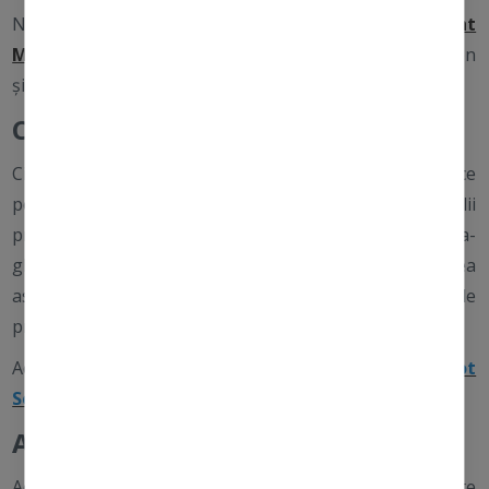
Niacinamida poate fi găsită în
Powerbright
Moisturizer
SPF
, alături de Uleiul de Șofrănel, Glicogen
și Bisabolol.
Ciupercile Shiitake
Ciupercile Shiitake nu sunt doar delicioase, ci și benefice
pentru piele. Ele ajută la uniformizarea nuanței pielii
prin degradarea melaninei și sunt o sursă de beta-
glucani. Ciupercile Shiitake contribuie la reducerea
aspectului neuniform al pielii, cauzat de daunele vizibile
produse de soare, petele de vârstă sau cicatrici.
Acest ingredient se găsește în
Powerbright Dark Spot
Serum.
Ashwagandha adaptogenică
Această plantă medicinală veche, Ashwagandha, este