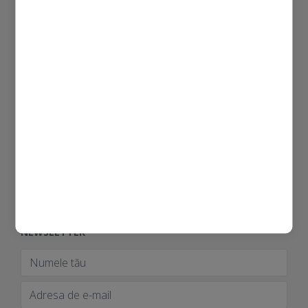
CONTUL MEU
SUPORT CLIENȚI
DESPRE NOI
SERVICII PRO
URMĂREȘTE-NE
NEWSLETTER