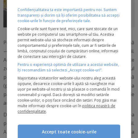
Confidențialitatea ta este importantă pentru noi. Suntem
transparenți și dorim să îți oferim posibilitatea să accepți
cookie-urile în funcție de preferințele tale.
Cookie-urile sunt fișiere text, mici, care sunt stocate de un
website pe computerul sau smartphone-ul tău. Acestea
permit website-ului să stocheze informații despre
Pete solare, pete de vârstă, pete pigmentare, melasmă
comportamentul și preferințele tale, cum ar fi setările de
— toate acestea sunt forme ale hiperpigmentării.
limbă, conținutul coșului de cumpărături online, informații
de conectare sau interogări de căutare.
Această afecțiune comună apare atunci când anumite
Pentru o experiență optimă de utilizare a acestui website,
zone ale pielii devin mai închise la culoare decât restul
îți recomandăm să selectezi „Accept cookie-uri”.
pielii, din cauza unei producții excesive de melanină
Majoritatea vizitatorilor website-ului nostru aleg această
opțiune, deoarece cookie-urile îi ajută să navigheze mai
(pigmentul responsabil pentru culoarea pielii și a
ușor pe website-ul nostru și să plaseze o comandă în mod
părului). Aceste pete pigmentare pot adăuga peste 20 de
convenabil și rapid. Dacă dorești să modifici setările
cookie-urilor, o poți face oricând din setări. Poți găsi mai
ani la aspectul tău.
multe informații despre cookie-uri în
politica noastră de
confidențialitate
.
Din fericire, există anumite ingrediente pentru îngrijirea
pielii, care ajută la tratarea petelor și hiperpigmentării.
Am adunat cele mai eficiente șase ingrediente pentru a
Accept toate cookie-urile