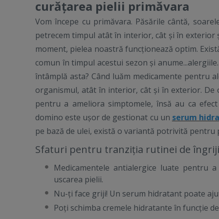
curățarea pielii primăvara
Vom începe cu primăvara. Păsările cântă, soarele
petrecem timpul atât în interior, cât și în exterio
moment, pielea noastră funcționează optim. Există
comun în timpul acestui sezon și anume...alergiile.
întâmplă asta? Când luăm medicamente pentru aler
organismul, atât în interior, cât și în exterior. De
pentru a ameliora simptomele, însă au ca efect a
domino este ușor de gestionat cu un
serum hidr
pe bază de ulei, există o variantă potrivită pentru p
Sfaturi pentru tranziția rutinei de îngrij
Medicamentele antialergice luate pentru a
uscarea pielii.
Nu-ți face griji! Un serum hidratant poate aju
Poți schimba cremele hidratante în funcție de o