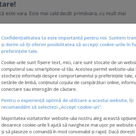
tare!
ă este vara. Este mai cald decât primăvara, cu mult mai
oaste pentru pielea noastră stresată și inconfortabilă.
Confidențialitatea ta este importantă pentru noi. Suntem tra
ră poate suferi unele schimbări destul de dure. Chiar
și dorim să îți oferim posibilitatea să accepți cookie-urile în f
lii, vara necesită în mod special o cremă de hidratare mai
preferințele tale.
ci când fața noastră transpiră mai mult, crema noastră
Cookie-urile sunt fișiere text, mici, care sunt stocate de un webs
densă pe tot parcursul zilei, lăsându-ne cu senzația de
computerul sau smartphone-ul tău. Acestea permit website-ului 
atantă mai lejeră este o modalitate perfectă de a atenua
stocheze informații despre comportamentul și preferințele tale, 
a în lunile călduroase de vară. Curățarea și exfolierea
setările de limbă, conținutul coșului de cumpărături online, informa
conectare sau interogări de căutare.
pțiilor cutanate și a punctelor negre.
cremă hidratantă cu factor de protecție solară inclus
Pentru o experiență optimă de utilizare a acestui website, îți
eteriorarea produsă de soare! O recomandăm cu tărie.
recomandăm să selectezi „Accept cookie-uri”.
re a pielii vara
Majoritatea vizitatorilor website-ului nostru aleg această opțiune
deoarece cookie-urile îi ajută să navigheze mai ușor pe website-
se simtă mai confortabilă și mai puțin congestionată.
și să plaseze o comandă în mod convenabil și rapid. Dacă dorești