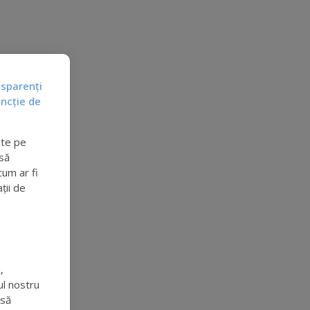
nsparenți
uncție de
ite pe
să
cum ar fi
ții de
,
ul nostru
 să