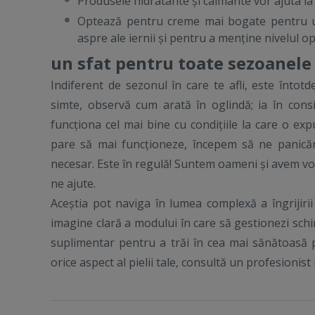
Produsele hidratante și calmante vor ajuta la 
Optează pentru creme mai bogate pentru un 
aspre ale iernii și pentru a menține nivelul opt
un sfat pentru toate sezoanele
Indiferent de sezonul în care te afli, este întot
simte, observă cum arată în oglindă; ia în consid
funcționa cel mai bine cu condițiile la care o exp
pare să mai funcționeze, începem să ne panică
necesar. Este în regulă! Suntem oameni și avem vo
ne ajute.
Aceștia pot naviga în lumea complexă a îngrijirii 
imagine clară a modului în care să gestionezi schi
suplimentar pentru a trăi în cea mai sănătoasă pi
orice aspect al pielii tale, consultă un profesionist