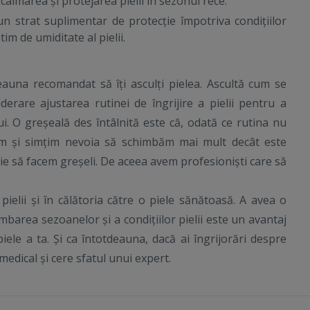
calmarea și protejarea pielii în sezonul rece.
strat suplimentar de protecție împotriva condițiilor
im de umiditate al pielii.
deauna recomandat să îți asculți pielea. Ascultă cum se
erare ajustarea rutinei de îngrijire a pielii pentru a
ui. O greșeală des întâlnită este că, odată ce rutina nu
m și simțim nevoia să schimbăm mai mult decât este
ie să facem greșeli. De aceea avem profesioniști care să
pielii și în călătoria către o piele sănătoasă. A avea o
mbarea sezoanelor și a condițiilor pielii este un avantaj
ele a ta. Și ca întotdeauna, dacă ai îngrijorări despre
 medical și cere sfatul unui expert.