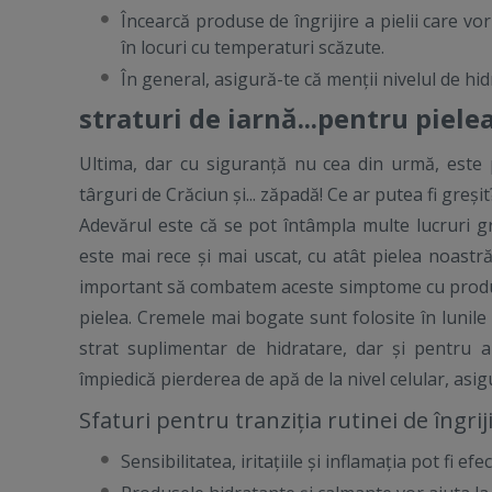
Încearcă produse de îngrijire a pielii care vor 
în locuri cu temperaturi scăzute.
În general, asigură-te că menții nivelul de hidr
straturi de iarnă...pentru pielea
Ultima, dar cu siguranță nu cea din urmă, este p
târguri de Crăciun și... zăpadă! Ce ar putea fi greși
Adevărul este că se pot întâmpla multe lucruri gr
este mai rece și mai uscat, cu atât pielea noastră
important să combatem aceste simptome cu produse
pielea. Cremele mai bogate sunt folosite în lunile 
strat suplimentar de hidratare, dar și pentru a a
împiedică pierderea de apă de la nivel celular, asi
Sfaturi pentru tranziția rutinei de îngrij
Sensibilitatea, iritațiile și inflamația pot fi e