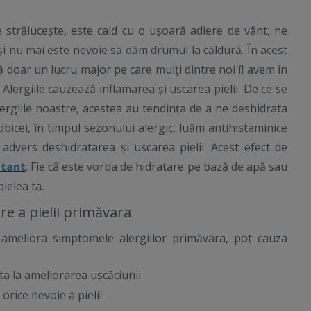
 strălucește, este cald cu o ușoară adiere de vânt, ne
r și nu mai este nevoie să dăm drumul la căldură. În acest
 doar un lucru major pe care mulți dintre noi îl avem în
 Alergiile cauzează inflamarea și uscarea pielii. De ce se
giile noastre, acestea au tendința de a ne deshidrata
 obicei, în timpul sezonului alergic, luăm antihistaminice
dvers deshidratarea și uscarea pielii. Acest efect de
atant
. Fie că este vorba de hidratare pe bază de apă sau
ielea ta.
ire a pielii primăvara
 ameliora simptomele alergiilor primăvara, pot cauza
ta la ameliorarea uscăciunii.
rice nevoie a pielii.