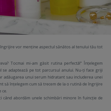
 îngrijire vor menține aspectul sănătos al tenului tău tot
eva? Tocmai mi-am găsit rutina perfectă!" Înțelegem
nul se adaptează pe tot parcursul anului. Nu-ți face griji
oar adăugarea unui serum hidratant sau includerea unei
ant să înțelegem cum să trecem de la o rutină de îngrijire
e ce.
ci când abordăm unele schimbări minore în fuincție de