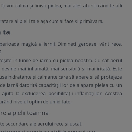
îți vor calma și liniști pielea, mai ales atunci când te afli
atare al pielii tale așa cum ai face și primăvara.
 ta
erioada magică a iernii. Dimineți geroase, vânt rece,
t?
eșite în lunile de iarnă cu pielea noastră. Cu cât aerul
 devine mai inflamată, mai sensibilă și mai iritată. Este
 hidratante și calmante care să apere și să protejeze
de iarnă datorită capacității lor de a apăra pielea cu un
juta la excluderea posibilității inflamațiilor. Acestea
gurând nivelul optim de umiditate.
ire a pielii toamna
fecte secundare ale aerului rece și uscat.