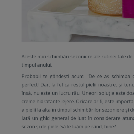
Aceste mici schimbări sezoniere ale rutinei tale de
timpul anului.
Probabil te gândești acum: "De ce aș schimba c
perfect! Dar, la fel ca restul pielii noastre, și te
însă, nu este un lucru rău. Uneori soluția este d
creme hidratante lejere. Oricare ar fi, este import
a pielii la alta în timpul schimbărilor sezoniere și d
Iată un ghid general de luat în considerare atun
sezon și de piele. Să le luăm pe rând, bine?