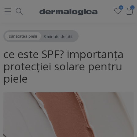
0
0
sănătatea pielii
3 minute de citit
ce este SPF? importanța
protecției solare pentru
piele