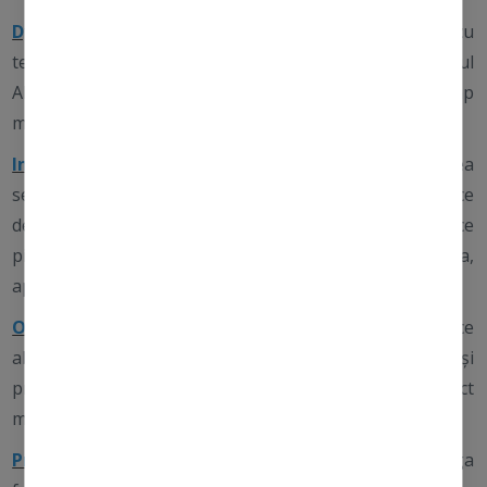
Dynamic Skin Recovery SPF50
: O cremă hidratantă cu
textură medie pentru ten matur. Antioxidantul din Ceaiul
Alb și o peptidă unică protejează pielea și în același timp
minimizează îmbătrânirea pielii.
Invisible Physical Defence SPF30
: Ideală pentru pielea
sensibilă și pentru cei care nu tolerează cremele chimice
de protecție solară. Apărare invizibilă, fără să încarce
pielea, cu Oxid de Zinc ultra-transparent. De asemenea,
apără împotriva luminii albastre.
Oil Free Matte SPF30
: O cremă hidratantă lejeră, ce
absoarbe excesul de sebum, pentru pielea grasă și
predispusă la acnee. Ajută la menținerea unui aspect
mat pe tot parcursul zilei.
Protection 50 Sport SPF50
: Potrivită pentru întreaga