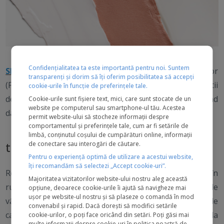
Confidențialitatea ta este importantă pentru noi. Suntem
SPF
este prescurtarea pentru Sun Protection Factor
transparenți și dorim să îți oferim posibilitatea să accepți
(Factor de Protecție Solară). Află tot ce trebuie să știi
cookie-urile în funcție de preferințele tale.
despre cum să te bucuri în siguranță de soare, reducând
Cookie-urile sunt fișiere text, mici, care sunt stocate de un
website pe computerul sau smartphone-ul tău. Acestea
daunele asupra pielii și riscul cancerului de piele.
permit website-ului să stocheze informații despre
comportamentul și preferințele tale, cum ar fi setările de
limbă, conținutul coșului de cumpărături online, informații
de conectare sau interogări de căutare.
trebuie să port spf zilnic?
Pentru o experiență optimă de utilizare a acestui website,
îți recomandăm să selectezi „Accept cookie-uri”.
Recomandăm tuturor să includă un SPF30 sau SPF50 în
Majoritatea vizitatorilor website-ului nostru aleg această
rutina zilnică, indiferent de tipul și nuanța pielii sau de
opțiune, deoarece cookie-urile îi ajută să navigheze mai
ușor pe website-ul nostru și să plaseze o comandă în mod
vârstă. Suntem mândri să colaborăm cu organizația de
convenabil și rapid. Dacă dorești să modifici setările
caritate pentru cancerul de piele SKCIN, pentru a ajuta la
cookie-urilor, o poți face oricând din setări. Poți găsi mai
multe informații despre cookie-uri în
politica noastră de