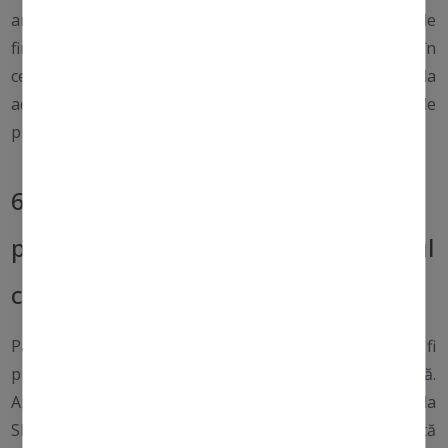
anilor având ca rezultat îmbătrânirea prematură. Liniile
fine, ridurile și petele pigmentare devin evidente, iar în
cel mai rău caz, expunerea prelungită și repetată la
aceste raze pot duce în timp la dezvoltarea cancerului de
piele.
6 sfaturi pentru a preveni daunele
produse de soare asupra pielii și riscul
cancerului de piele
Până la 90% din cazurile de cancer de piele pot fi
prevenite adoptând strategii simple de protecție solară.
Aplicarea unei creme SPF cu spectru larg (SPF30 până la
SPF50) în fiecare zi, va menține pielea protejată