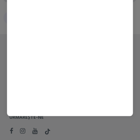
sănătatea pielii
CONTUL MEU
SUPORT CLIENȚI
DESPRE NOI
SERVICII PRO
URMĂREȘTE-NE