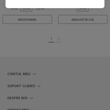
15 ml
50 ml
100 ml
50 ml
INDISPONIBIL
ADAUGĂ ÎN COȘ
1
2
CONTUL MEU
SUPORT CLIENȚI
DESPRE NOI
SERVICII PRO