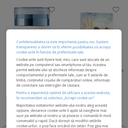
Confidențialitatea ta este importantă pentru noi. Suntem
transparenți și dorim să îți oferim posibilitatea să accepți
cookie-urile în funcție de preferințele tale.
Cookie-urile sunt fișiere text, mici, care sunt stocate de un
website pe computerul sau smartphone-ul tău. Acestea
pro-collagen banking
warmth of the winter sun
permit website-ului să stocheze informații despre
comportamentul și preferințele tale, cum ar fi setările de
water cream
kit
limbă, conținutul coșului de cumpărături online, informații
de conectare sau interogări de căutare.
Pentru o experiență optimă de utilizare a acestui website,
1 recenzie
0 recenzii
îți recomandăm să selectezi „Accept cookie-uri”.
Majoritatea vizitatorilor website-ului nostru aleg această
412 lei
359 lei
opțiune, deoarece cookie-urile îi ajută să navigheze mai
ușor pe website-ul nostru și să plaseze o comandă în mod
50 ml
Kit
convenabil și rapid. Dacă dorești să modifici setările
cookie-urilor, o poți face oricând din setări. Poți găsi mai