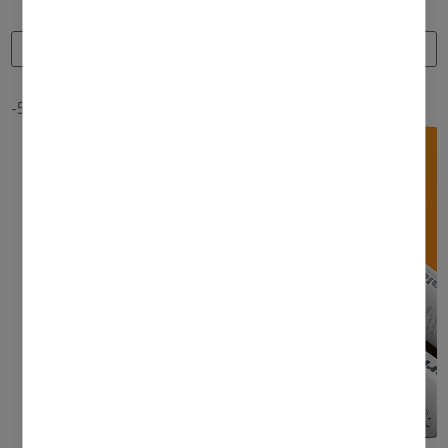
Kit
Kit
ADAUGĂ ÎN COȘ
ADAUGĂ ÎN COȘ
-50%
-20%
a good night rest kit
0 recenzii