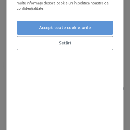
multe informații despre cookie-uri în
politica noastră de
ADAUGĂ ÎN COȘ
ADAUGĂ ÎN COȘ
confidențialitate
.
Accept toate cookie-urile
Setări
light up the room kit
home for the holidays kit
0 recenzii
0 recenzii
427 lei
359 lei