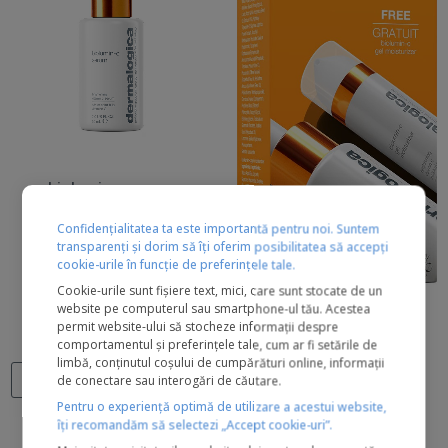
biolumin-c serum
Confidențialitatea ta este importantă pentru noi. Suntem
transparenți și dorim să îți oferim posibilitatea să accepți
17 recenzii
cookie-urile în funcție de preferințele tale.
Cookie-urile sunt fișiere text, mici, care sunt stocate de un
882 lei
website pe computerul sau smartphone-ul tău. Acestea
permit website-ului să stocheze informații despre
biolumin-c serum + free
10 ml
30 ml
59 ml
comportamentul și preferințele tale, cum ar fi setările de
travel biolumin-c gel
limbă, conținutul coșului de cumpărături online, informații
moisturizer
de conectare sau interogări de căutare.
ADAUGĂ ÎN COȘ
Pentru o experiență optimă de utilizare a acestui website,
îți recomandăm să selectezi „Accept cookie-uri”.
0 recenzii