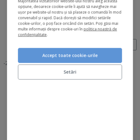
Majoritatea vizitatorilor website-ului nostru aleg această
opțiune, deoarece cookie-urile îi ajută să navigheze mai
534 lei
427.2 lei
ușor pe website-ul nostru și să plaseze o comandă în mod
convenabil și rapid. Dacă dorești să modifici setările
Salvezi 106.8 lei
cookie-urilor, o poți face oricând din setări. Poți găsi mai
multe informații despre cookie-uri în
politica noastră de
Kit
confidențialitate
.
ADAUGĂ ÎN COȘ
Accept toate cookie-urile
-20%
Setări
the expertise kit